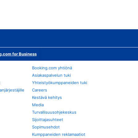
g.com for Business
Booking.com yhtiönä
Asiakaspalvelun tuki
t
Yhteistyökumppaneiden tuki
järjestäjille
Careers
Kestävä kehitys
Media
Turvallisuusohjekeskus
Sijoittajasuhteet
Sopimusehdot
Kumppaneiden reklamaatiot