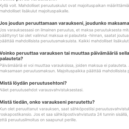
Kyllä voit. Mahdolliset peruutuskulut ovat majoituspaikan määrittämi
mahdolliset lisäkulut majoituspaikalle.
Jos joudun peruuttamaan varaukseni, joudunko maksamaa
Jos varauksessasi on ilmainen peruutus, et maksa peruutuksesta mit
päättynyt tai olet valinnut maksua ei palauteta -hinnan, saatat jo
päättää mahdollisista peruutusmaksuista. Kaikki mahdolliset lisäkulu
Voinko peruuttaa varauksen tai muuttaa päivämääriä sella
palauteta?
Päivämääriä ei voi muuttaa varauksissa, joiden maksua ei palauteta.
maksamaan peruutusmaksun. Majoituspaikka päättää mahdollisista 
Mistä löydän peruutusehtoni?
Näet peruutusehdot varausvahvistuksestasi.
Mistä tiedän, onko varaukseni peruutettu?
Kun olet peruuttanut varauksen, saat sähköpostiisi peruutusvahvistu
roskapostikansio. Jos et saa sähköpostivahvistusta 24 tunnin sisällä
että peruutusilmoitus on saapunut perille.