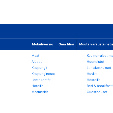
Mobiiliversio
Oma tilisi
Muuta varausta neti
Maat
Kodinomaiset ma
Alueet
Huoneistot
Kaupungit
Lomakeskukset
Kaupunginosat
Huvilat
Lentokentät
Hostellit
Hotellit
Bed & breakfasti
Maamerkit
Guesthouset