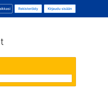
si kanssa
aikkasi
Rekisteröidy
Kirjaudu sisään
a on EUR
li on Suomi
t