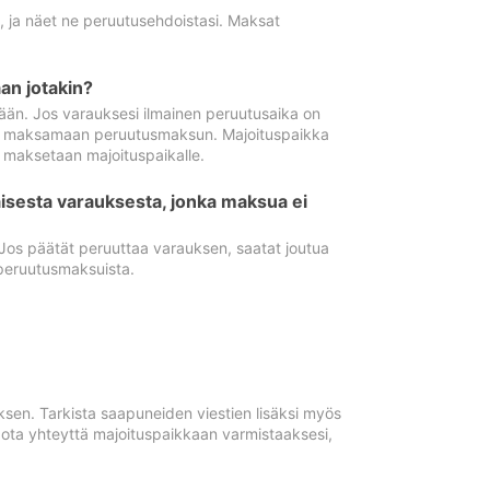
ä, ja näet ne peruutusehdoistasi. Maksat
n jotakin?
ään. Jos varauksesi ilmainen peruutusaika on
utua maksamaan peruutusmaksun. Majoituspaikka
t maksetaan majoituspaikalle.
isesta varauksesta, jonka maksua ei
 Jos päätät peruuttaa varauksen, saatat joutua
peruutusmaksuista.
ksen. Tarkista saapuneiden viestien lisäksi myös
, ota yhteyttä majoituspaikkaan varmistaaksesi,