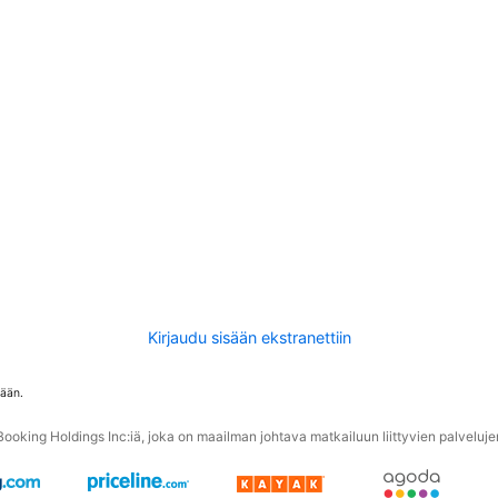
Kirjaudu sisään ekstranettiin
tään.
oking Holdings Inc:iä, joka on maailman johtava matkailuun liittyvien palvelujen 