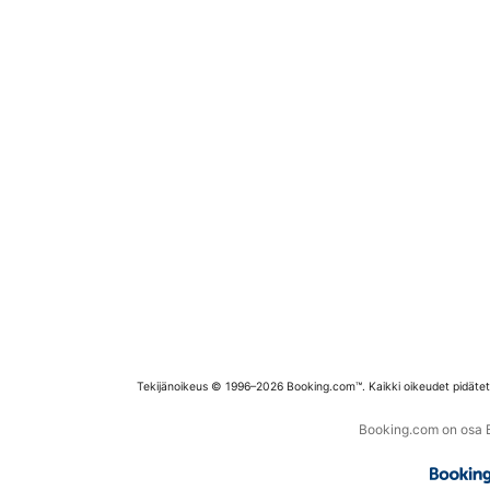
Tekijänoikeus © 1996–2026 Booking.com™. Kaikki oikeudet pidäte
Booking.com on osa Bo