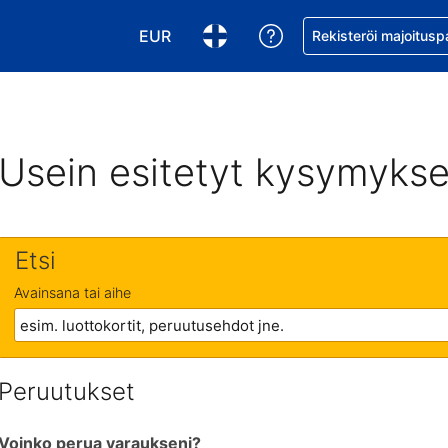
EUR
Pyydä apua varaukse
Rekisteröi majoitusp
Valitse valuutta. Tämänhetkinen valuutt
Valitse kieli. Tämänhetkinen kie
Usein esitetyt kysymykse
Etsi
Avainsana tai aihe
Peruutukset
Voinko perua varaukseni?