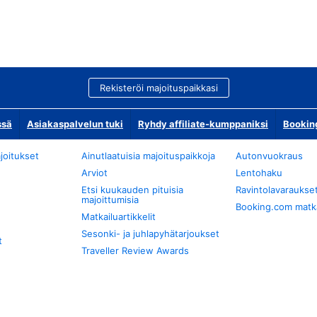
Rekisteröi majoituspaikkasi
ssä
Asiakaspalvelun tuki
Ryhdy affiliate-kumppaniksi
Bookin
joitukset
Ainutlaatuisia majoituspaikkoja
Autonvuokraus
Arviot
Lentohaku
Etsi kuukauden pituisia
Ravintolavaraukse
majoittumisia
Booking.com matkan
Matkailuartikkelit
Sesonki- ja juhlapyhätarjoukset
t
Traveller Review Awards