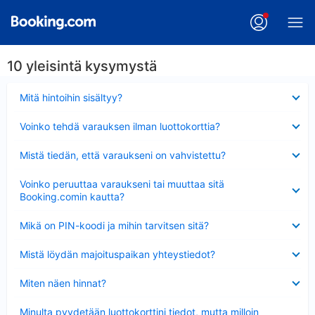
10 yleisintä kysymystä
Lyhennetty
Mitä hintoihin sisältyy?
Lyhennetty
Voinko tehdä varauksen ilman luottokorttia?
Lyhennetty
Mistä tiedän, että varaukseni on vahvistettu?
Lyhennetty
Voinko peruuttaa varaukseni tai muuttaa sitä
Booking.comin kautta?
Lyhennetty
Mikä on PIN-koodi ja mihin tarvitsen sitä?
Lyhennetty
Mistä löydän majoituspaikan yhteystiedot?
Lyhennetty
Miten näen hinnat?
Lyhennetty
Minulta pyydetään luottokorttini tiedot, mutta milloin