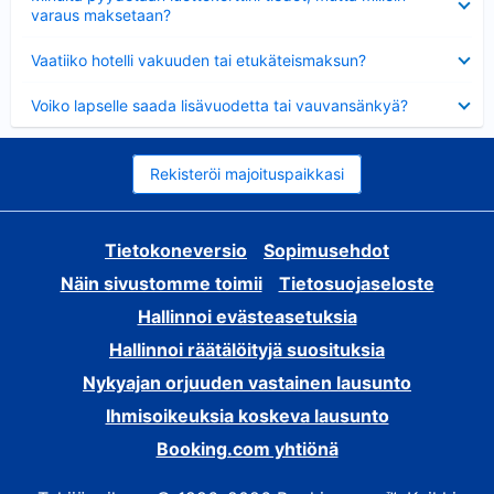
varaus maksetaan?
Lyhennetty
Vaatiiko hotelli vakuuden tai etukäteismaksun?
Lyhennetty
Voiko lapselle saada lisävuodetta tai vauvansänkyä?
Rekisteröi majoituspaikkasi
Tietokoneversio
Sopimusehdot
Näin sivustomme toimii
Tietosuojaseloste
Hallinnoi evästeasetuksia
Hallinnoi räätälöityjä suosituksia
Nykyajan orjuuden vastainen lausunto
Ihmisoikeuksia koskeva lausunto
Booking.com yhtiönä