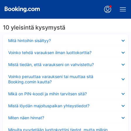
10 yleisintä kysymystä
Lyhennetty
Mitä hintoihin sisältyy?
Lyhennetty
Voinko tehdä varauksen ilman luottokorttia?
Lyhennetty
Mistä tiedän, että varaukseni on vahvistettu?
Lyhennetty
Voinko peruuttaa varaukseni tai muuttaa sitä
Booking.comin kautta?
Lyhennetty
Mikä on PIN-koodi ja mihin tarvitsen sitä?
Lyhennetty
Mistä löydän majoituspaikan yhteystiedot?
Lyhennetty
Miten näen hinnat?
Lyhennetty
Minulta pyydetään luottokorttini tiedot, mutta milloin