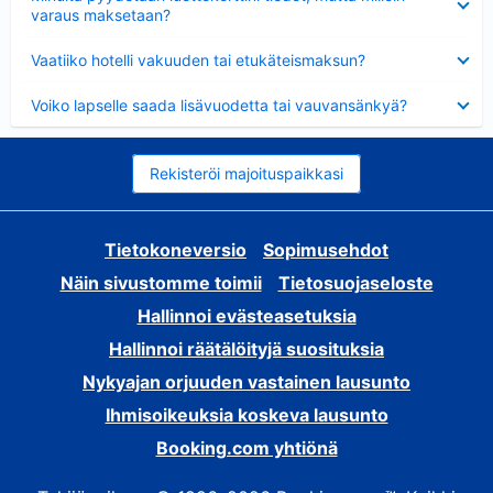
varaus maksetaan?
Lyhennetty
Vaatiiko hotelli vakuuden tai etukäteismaksun?
Lyhennetty
Voiko lapselle saada lisävuodetta tai vauvansänkyä?
Rekisteröi majoituspaikkasi
Tietokoneversio
Sopimusehdot
Näin sivustomme toimii
Tietosuojaseloste
Hallinnoi evästeasetuksia
Hallinnoi räätälöityjä suosituksia
Nykyajan orjuuden vastainen lausunto
Ihmisoikeuksia koskeva lausunto
Booking.com yhtiönä