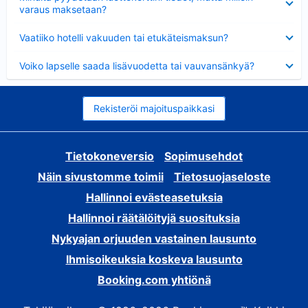
varaus maksetaan?
Lyhennetty
Vaatiiko hotelli vakuuden tai etukäteismaksun?
Lyhennetty
Voiko lapselle saada lisävuodetta tai vauvansänkyä?
Rekisteröi majoituspaikkasi
Tietokoneversio
Sopimusehdot
Näin sivustomme toimii
Tietosuojaseloste
Hallinnoi evästeasetuksia
Hallinnoi räätälöityjä suosituksia
Nykyajan orjuuden vastainen lausunto
Ihmisoikeuksia koskeva lausunto
Booking.com yhtiönä