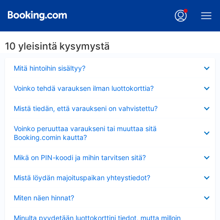
10 yleisintä kysymystä
Lyhennetty
Mitä hintoihin sisältyy?
Lyhennetty
Voinko tehdä varauksen ilman luottokorttia?
Lyhennetty
Mistä tiedän, että varaukseni on vahvistettu?
Lyhennetty
Voinko peruuttaa varaukseni tai muuttaa sitä
Booking.comin kautta?
Lyhennetty
Mikä on PIN-koodi ja mihin tarvitsen sitä?
Lyhennetty
Mistä löydän majoituspaikan yhteystiedot?
Lyhennetty
Miten näen hinnat?
Lyhennetty
Minulta pyydetään luottokorttini tiedot, mutta milloin