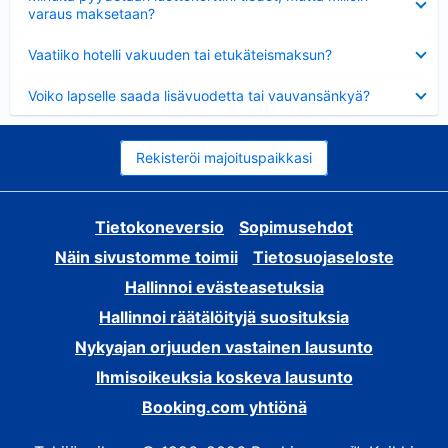
varaus maksetaan?
Lyhennetty
Vaatiiko hotelli vakuuden tai etukäteismaksun?
Lyhennetty
Voiko lapselle saada lisävuodetta tai vauvansänkyä?
Rekisteröi majoituspaikkasi
Tietokoneversio
Sopimusehdot
Näin sivustomme toimii
Tietosuojaseloste
Hallinnoi evästeasetuksia
Hallinnoi räätälöityjä suosituksia
Nykyajan orjuuden vastainen lausunto
Ihmisoikeuksia koskeva lausunto
Booking.com yhtiönä