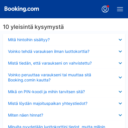
10 yleisintä kysymystä
Lyhennetty
Mitä hintoihin sisältyy?
Lyhennetty
Voinko tehdä varauksen ilman luottokorttia?
Lyhennetty
Mistä tiedän, että varaukseni on vahvistettu?
Lyhennetty
Voinko peruuttaa varaukseni tai muuttaa sitä
Booking.comin kautta?
Lyhennetty
Mikä on PIN-koodi ja mihin tarvitsen sitä?
Lyhennetty
Mistä löydän majoituspaikan yhteystiedot?
Lyhennetty
Miten näen hinnat?
Lyhennetty
Minulta pyydetään luottokorttini tiedot, mutta milloin