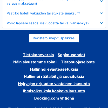
varaus maksetaan?
Lyhennetty
Vaatiiko hotelli vakuuden tai etukäteismaksun?
Lyhennetty
Voiko lapselle saada lisävuodetta tai vauvansänkyä?
Rekisteröi majoituspaikkasi
Tietokoneversio
Sopimusehdot
Näin sivustomme toimii
Tietosuojaseloste
Hallinnoi evästeasetuksia
Hallinnoi räätälöityjä suosituksia
Nykyajan orjuuden vastainen lausunto
Ihmisoikeuksia koskeva lausunto
Booking.com yhtiönä