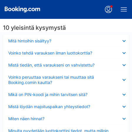
10 yleisintä kysymystä
Lyhennetty
Mitä hintoihin sisältyy?
Lyhennetty
Voinko tehdä varauksen ilman luottokorttia?
Lyhennetty
Mistä tiedän, että varaukseni on vahvistettu?
Lyhennetty
Voinko peruuttaa varaukseni tai muuttaa sitä
Booking.comin kautta?
Lyhennetty
Mikä on PIN-koodi ja mihin tarvitsen sitä?
Lyhennetty
Mistä löydän majoituspaikan yhteystiedot?
Lyhennetty
Miten näen hinnat?
Lyhennetty
Minulta pyydetään luottokorttini tiedot, mutta milloin