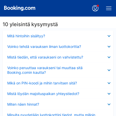
10 yleisintä kysymystä
Lyhennetty
Mitä hintoihin sisältyy?
Lyhennetty
Voinko tehdä varauksen ilman luottokorttia?
Lyhennetty
Mistä tiedän, että varaukseni on vahvistettu?
Lyhennetty
Voinko peruuttaa varaukseni tai muuttaa sitä
Booking.comin kautta?
Lyhennetty
Mikä on PIN-koodi ja mihin tarvitsen sitä?
Lyhennetty
Mistä löydän majoituspaikan yhteystiedot?
Lyhennetty
Miten näen hinnat?
Lyhennetty
Minulta pyydetään luottokorttini tiedot, mutta milloin