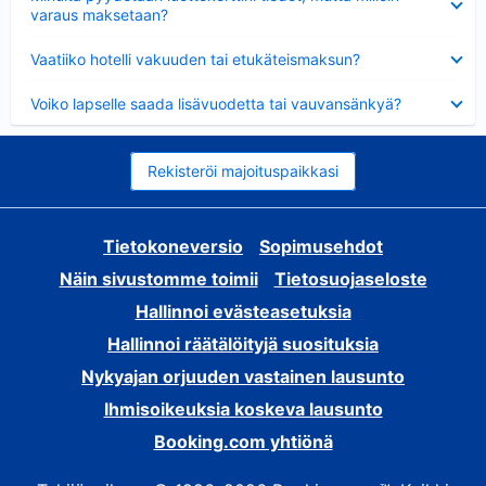
varaus maksetaan?
Lyhennetty
Vaatiiko hotelli vakuuden tai etukäteismaksun?
Lyhennetty
Voiko lapselle saada lisävuodetta tai vauvansänkyä?
Rekisteröi majoituspaikkasi
Tietokoneversio
Sopimusehdot
Näin sivustomme toimii
Tietosuojaseloste
Hallinnoi evästeasetuksia
Hallinnoi räätälöityjä suosituksia
Nykyajan orjuuden vastainen lausunto
Ihmisoikeuksia koskeva lausunto
Booking.com yhtiönä