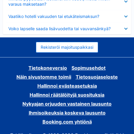
varaus maksetaan?
Lyhennetty
Vaatiiko hotelli vakuuden tai etukäteismaksun?
Lyhennetty
Voiko lapselle saada lisävuodetta tai vauvansänkyä?
Rekisteröi majoituspaikkasi
Tietokoneversio
Sopimusehdot
Näin sivustomme toimii
Tietosuojaseloste
Hallinnoi evästeasetuksia
Hallinnoi räätälöityjä suosituksia
Nykyajan orjuuden vastainen lausunto
Ihmisoikeuksia koskeva lausunto
Booking.com yhtiönä