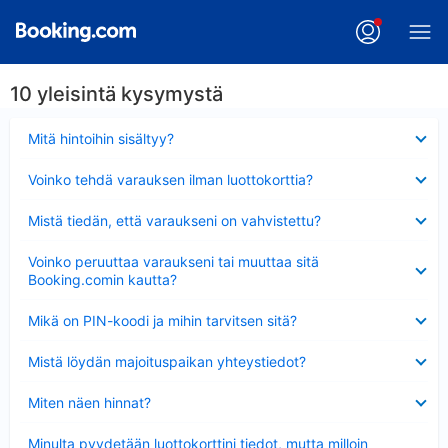
10 yleisintä kysymystä
Lyhennetty
Mitä hintoihin sisältyy?
Lyhennetty
Voinko tehdä varauksen ilman luottokorttia?
Lyhennetty
Mistä tiedän, että varaukseni on vahvistettu?
Lyhennetty
Voinko peruuttaa varaukseni tai muuttaa sitä
Booking.comin kautta?
Lyhennetty
Mikä on PIN-koodi ja mihin tarvitsen sitä?
Lyhennetty
Mistä löydän majoituspaikan yhteystiedot?
Lyhennetty
Miten näen hinnat?
Lyhennetty
Minulta pyydetään luottokorttini tiedot, mutta milloin