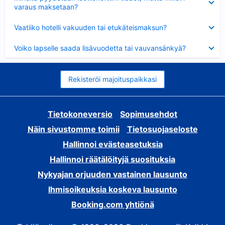
varaus maksetaan?
Lyhennetty
Vaatiiko hotelli vakuuden tai etukäteismaksun?
Lyhennetty
Voiko lapselle saada lisävuodetta tai vauvansänkyä?
Rekisteröi majoituspaikkasi
Tietokoneversio
Sopimusehdot
Näin sivustomme toimii
Tietosuojaseloste
Hallinnoi evästeasetuksia
Hallinnoi räätälöityjä suosituksia
Nykyajan orjuuden vastainen lausunto
Ihmisoikeuksia koskeva lausunto
Booking.com yhtiönä