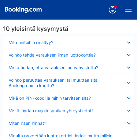
10 yleisintä kysymystä
Lyhennetty
Mitä hintoihin sisältyy?
Lyhennetty
Voinko tehdä varauksen ilman luottokorttia?
Lyhennetty
Mistä tiedän, että varaukseni on vahvistettu?
Lyhennetty
Voinko peruuttaa varaukseni tai muuttaa sitä
Booking.comin kautta?
Lyhennetty
Mikä on PIN-koodi ja mihin tarvitsen sitä?
Lyhennetty
Mistä löydän majoituspaikan yhteystiedot?
Lyhennetty
Miten näen hinnat?
Lyhennetty
Minulta pyydetään luottokorttini tiedot, mutta milloin