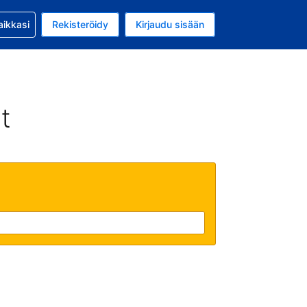
si kanssa
aikkasi
Rekisteröidy
Kirjaudu sisään
a on EUR
li on Suomi
t