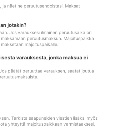
ä, ja näet ne peruutusehdoistasi. Maksat
n jotakin?
ään. Jos varauksesi ilmainen peruutusaika on
utua maksamaan peruutusmaksun. Majoituspaikka
t maksetaan majoituspaikalle.
isesta varauksesta, jonka maksua ei
 Jos päätät peruuttaa varauksen, saatat joutua
peruutusmaksuista.
ksen. Tarkista saapuneiden viestien lisäksi myös
, ota yhteyttä majoituspaikkaan varmistaaksesi,