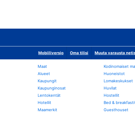
Mobiiliversio
Oma tilisi
Muuta varausta neti
Maat
Kodinomaiset ma
Alueet
Huoneistot
Kaupungit
Lomakeskukset
Kaupunginosat
Huvilat
Lentokentät
Hostellit
Hotellit
Bed & breakfasti
Maamerkit
Guesthouset