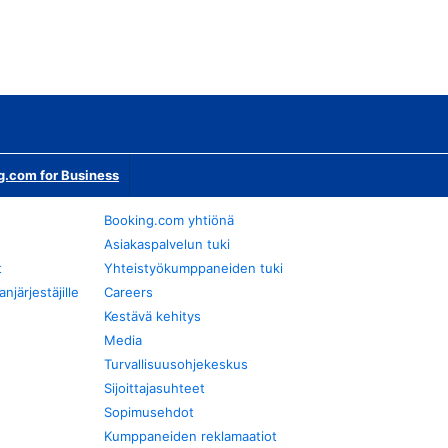
g.com for Business
Booking.com yhtiönä
Asiakaspalvelun tuki
t
Yhteistyökumppaneiden tuki
järjestäjille
Careers
Kestävä kehitys
Media
Turvallisuusohjekeskus
Sijoittajasuhteet
Sopimusehdot
Kumppaneiden reklamaatiot