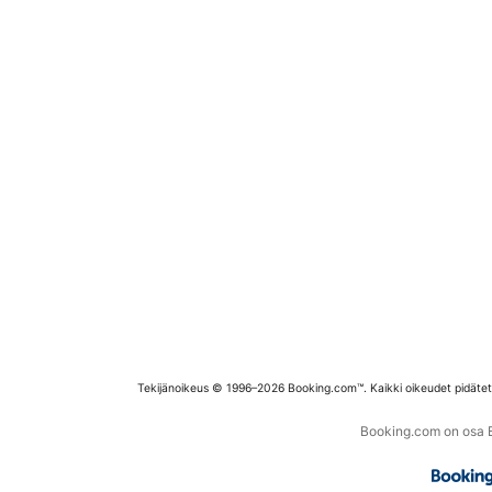
Tekijänoikeus © 1996–2026 Booking.com™. Kaikki oikeudet pidäte
Booking.com on osa Bo