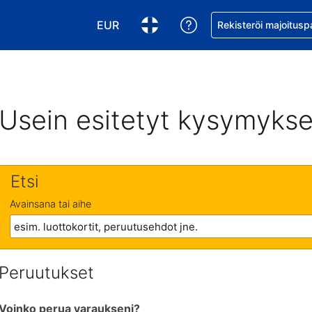
EUR
Pyydä apua varaukse
Rekisteröi majoitusp
Valitse valuutta. Tämänhetkinen valuutt
Valitse kieli. Tämänhetkinen kie
Usein esitetyt kysymykse
Etsi
Avainsana tai aihe
Peruutukset
Voinko perua varaukseni?