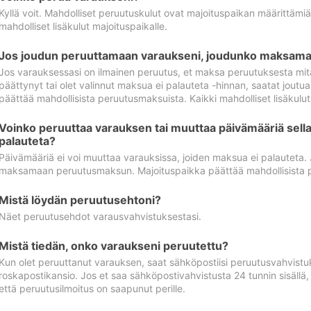
Kyllä voit. Mahdolliset peruutuskulut ovat majoituspaikan määrittämi
mahdolliset lisäkulut majoituspaikalle.
Jos joudun peruuttamaan varaukseni, joudunko maksamaa
Jos varauksessasi on ilmainen peruutus, et maksa peruutuksesta mit
päättynyt tai olet valinnut maksua ei palauteta -hinnan, saatat jo
päättää mahdollisista peruutusmaksuista. Kaikki mahdolliset lisäkulu
Voinko peruuttaa varauksen tai muuttaa päivämääriä sella
palauteta?
Päivämääriä ei voi muuttaa varauksissa, joiden maksua ei palauteta.
maksamaan peruutusmaksun. Majoituspaikka päättää mahdollisista 
Mistä löydän peruutusehtoni?
Näet peruutusehdot varausvahvistuksestasi.
Mistä tiedän, onko varaukseni peruutettu?
Kun olet peruuttanut varauksen, saat sähköpostiisi peruutusvahvistu
roskapostikansio. Jos et saa sähköpostivahvistusta 24 tunnin sisällä
että peruutusilmoitus on saapunut perille.