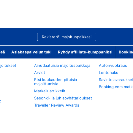
Rekisteröi majoituspaikkasi
ssä
Asiakaspalvelun tuki
Ryhdy affiliate-kumppaniksi
Bookin
joitukset
Ainutlaatuisia majoituspaikkoja
Autonvuokraus
Arviot
Lentohaku
Etsi kuukauden pituisia
Ravintolavaraukse
majoittumisia
Booking.com matkan
Matkailuartikkelit
Sesonki- ja juhlapyhätarjoukset
t
Traveller Review Awards