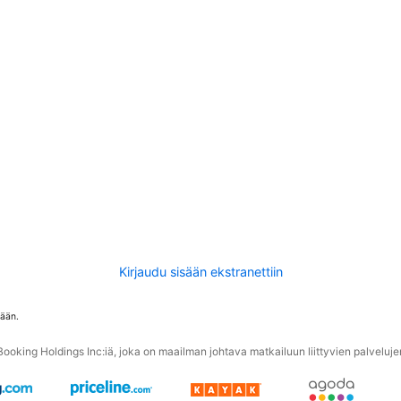
Kirjaudu sisään ekstranettiin
tään.
oking Holdings Inc:iä, joka on maailman johtava matkailuun liittyvien palvelujen 