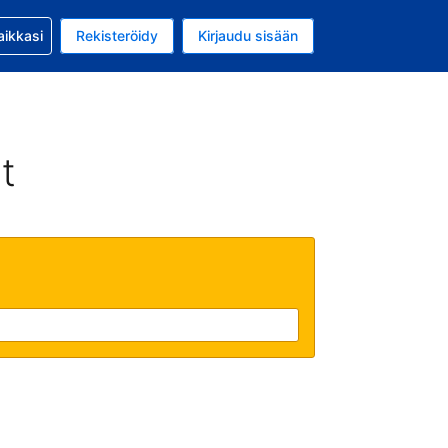
si kanssa
aikkasi
Rekisteröidy
Kirjaudu sisään
 on Yhdysvaltain dollari
li on Suomi
t