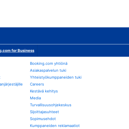
g.com for Business
Booking.com yhtiönä
Asiakaspalvelun tuki
t
Yhteistyökumppaneiden tuki
järjestäjille
Careers
Kestävä kehitys
Media
Turvallisuusohjekeskus
Sijoittajasuhteet
Sopimusehdot
Kumppaneiden reklamaatiot