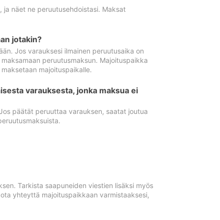
ä, ja näet ne peruutusehdoistasi. Maksat
n jotakin?
ään. Jos varauksesi ilmainen peruutusaika on
utua maksamaan peruutusmaksun. Majoituspaikka
t maksetaan majoituspaikalle.
isesta varauksesta, jonka maksua ei
 Jos päätät peruuttaa varauksen, saatat joutua
peruutusmaksuista.
ksen. Tarkista saapuneiden viestien lisäksi myös
, ota yhteyttä majoituspaikkaan varmistaaksesi,