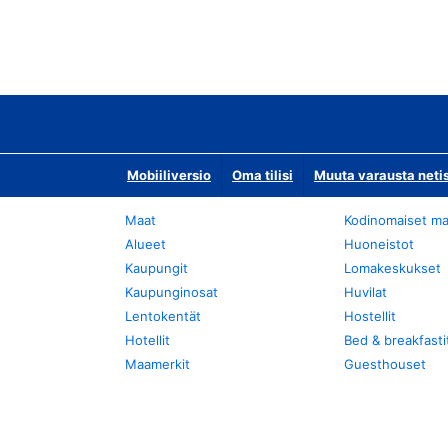
Mobiiliversio
Oma tilisi
Muuta varausta neti
Maat
Kodinomaiset ma
Alueet
Huoneistot
Kaupungit
Lomakeskukset
Kaupunginosat
Huvilat
Lentokentät
Hostellit
Hotellit
Bed & breakfasti
Maamerkit
Guesthouset