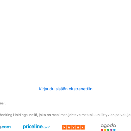
Kirjaudu sisään ekstranettiin
tään.
oking Holdings Inc:iä, joka on maailman johtava matkailuun liittyvien palvelujen 