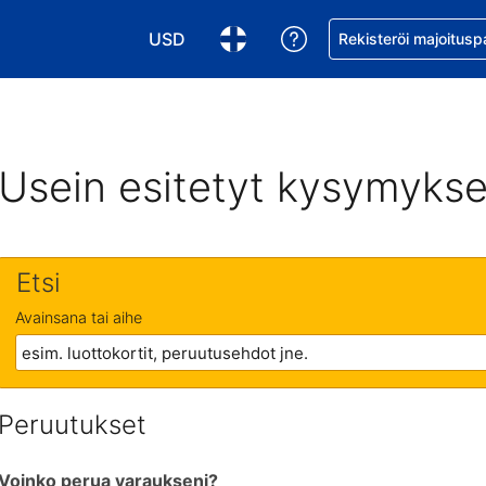
USD
Pyydä apua varaukse
Rekisteröi majoitusp
Valitse valuutta. Tämänhetkinen valuutta
Valitse kieli. Tämänhetkinen kie
Usein esitetyt kysymykse
Etsi
Avainsana tai aihe
Peruutukset
Voinko perua varaukseni?