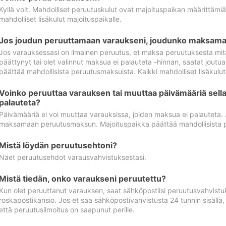
Kyllä voit. Mahdolliset peruutuskulut ovat majoituspaikan määrittämi
mahdolliset lisäkulut majoituspaikalle.
Jos joudun peruuttamaan varaukseni, joudunko maksamaa
Jos varauksessasi on ilmainen peruutus, et maksa peruutuksesta mit
päättynyt tai olet valinnut maksua ei palauteta -hinnan, saatat jo
päättää mahdollisista peruutusmaksuista. Kaikki mahdolliset lisäkulu
Voinko peruuttaa varauksen tai muuttaa päivämääriä sella
palauteta?
Päivämääriä ei voi muuttaa varauksissa, joiden maksua ei palauteta.
maksamaan peruutusmaksun. Majoituspaikka päättää mahdollisista 
Mistä löydän peruutusehtoni?
Näet peruutusehdot varausvahvistuksestasi.
Mistä tiedän, onko varaukseni peruutettu?
Kun olet peruuttanut varauksen, saat sähköpostiisi peruutusvahvistu
roskapostikansio. Jos et saa sähköpostivahvistusta 24 tunnin sisällä
että peruutusilmoitus on saapunut perille.