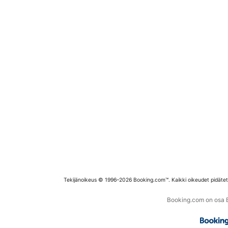
Tekijänoikeus © 1996–2026 Booking.com™. Kaikki oikeudet pidäte
Booking.com on osa Bo