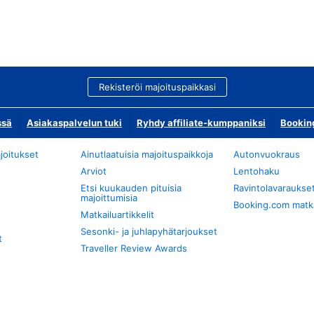
Rekisteröi majoituspaikkasi
ssä
Asiakaspalvelun tuki
Ryhdy affiliate-kumppaniksi
Bookin
joitukset
Ainutlaatuisia majoituspaikkoja
Autonvuokraus
Arviot
Lentohaku
Etsi kuukauden pituisia
Ravintolavaraukse
majoittumisia
Booking.com matkan
Matkailuartikkelit
Sesonki- ja juhlapyhätarjoukset
t
Traveller Review Awards