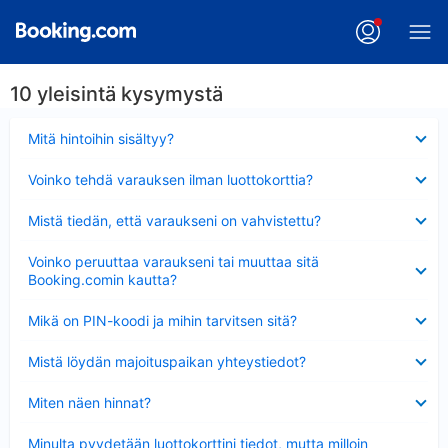
10 yleisintä kysymystä
Lyhennetty
Mitä hintoihin sisältyy?
Lyhennetty
Voinko tehdä varauksen ilman luottokorttia?
Lyhennetty
Mistä tiedän, että varaukseni on vahvistettu?
Lyhennetty
Voinko peruuttaa varaukseni tai muuttaa sitä
Booking.comin kautta?
Lyhennetty
Mikä on PIN-koodi ja mihin tarvitsen sitä?
Lyhennetty
Mistä löydän majoituspaikan yhteystiedot?
Lyhennetty
Miten näen hinnat?
Lyhennetty
Minulta pyydetään luottokorttini tiedot, mutta milloin