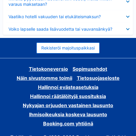
varaus maksetaan?
Lyhennetty
Vaatiiko hotelli vakuuden tai etukäteismaksun?
Lyhennetty
Voiko lapselle saada lisävuodetta tai vauvansänkyä?
Rekisteröi majoituspaikkasi
Tietokoneversio
Sopimusehdot
Näin sivustomme toimii
Tietosuojaseloste
Hallinnoi evästeasetuksia
Hallinnoi räätälöityjä suosituksia
Nykyajan orjuuden vastainen lausunto
Ihmisoikeuksia koskeva lausunto
Booking.com yhtiönä