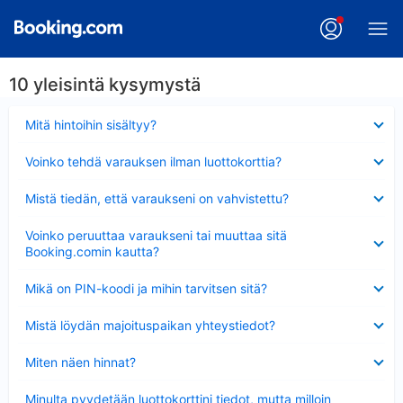
10 yleisintä kysymystä
Lyhennetty
Mitä hintoihin sisältyy?
Lyhennetty
Voinko tehdä varauksen ilman luottokorttia?
Lyhennetty
Mistä tiedän, että varaukseni on vahvistettu?
Lyhennetty
Voinko peruuttaa varaukseni tai muuttaa sitä
Booking.comin kautta?
Lyhennetty
Mikä on PIN-koodi ja mihin tarvitsen sitä?
Lyhennetty
Mistä löydän majoituspaikan yhteystiedot?
Lyhennetty
Miten näen hinnat?
Lyhennetty
Minulta pyydetään luottokorttini tiedot, mutta milloin