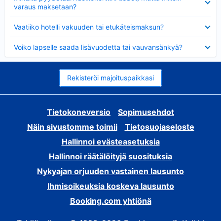
varaus maksetaan?
Lyhennetty
Vaatiiko hotelli vakuuden tai etukäteismaksun?
Lyhennetty
Voiko lapselle saada lisävuodetta tai vauvansänkyä?
Rekisteröi majoituspaikkasi
Tietokoneversio
Sopimusehdot
Näin sivustomme toimii
Tietosuojaseloste
Hallinnoi evästeasetuksia
Hallinnoi räätälöityjä suosituksia
Nykyajan orjuuden vastainen lausunto
Ihmisoikeuksia koskeva lausunto
Booking.com yhtiönä