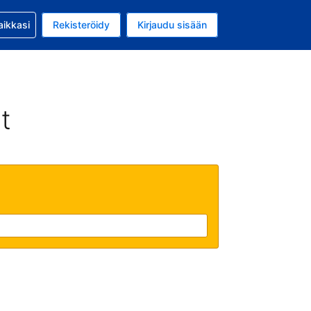
si kanssa
aikkasi
Rekisteröidy
Kirjaudu sisään
 on Yhdysvaltain dollari
li on Suomi
t