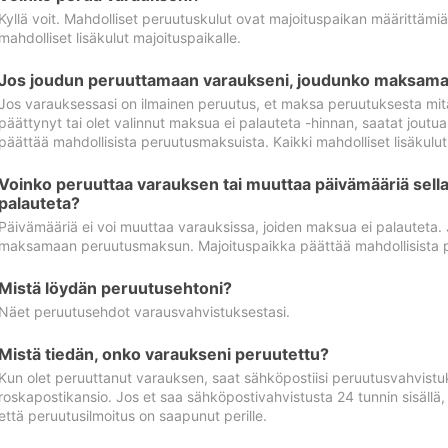
Kyllä voit. Mahdolliset peruutuskulut ovat majoituspaikan määrittämi
mahdolliset lisäkulut majoituspaikalle.
Jos joudun peruuttamaan varaukseni, joudunko maksamaa
Jos varauksessasi on ilmainen peruutus, et maksa peruutuksesta mit
päättynyt tai olet valinnut maksua ei palauteta -hinnan, saatat jo
päättää mahdollisista peruutusmaksuista. Kaikki mahdolliset lisäkulu
Voinko peruuttaa varauksen tai muuttaa päivämääriä sella
palauteta?
Päivämääriä ei voi muuttaa varauksissa, joiden maksua ei palauteta.
maksamaan peruutusmaksun. Majoituspaikka päättää mahdollisista 
Mistä löydän peruutusehtoni?
Näet peruutusehdot varausvahvistuksestasi.
Mistä tiedän, onko varaukseni peruutettu?
Kun olet peruuttanut varauksen, saat sähköpostiisi peruutusvahvistu
roskapostikansio. Jos et saa sähköpostivahvistusta 24 tunnin sisällä
että peruutusilmoitus on saapunut perille.