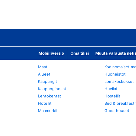
Mobiiliversio
Oma tilisi
Muuta varausta neti
Maat
Kodinomaiset ma
Alueet
Huoneistot
Kaupungit
Lomakeskukset
Kaupunginosat
Huvilat
Lentokentät
Hostellit
Hotellit
Bed & breakfasti
Maamerkit
Guesthouset