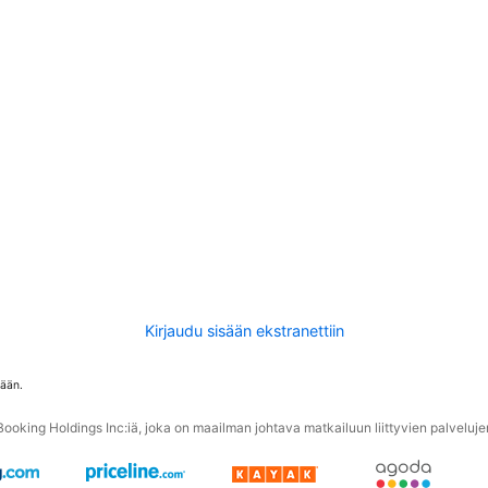
Kirjaudu sisään ekstranettiin
tään.
oking Holdings Inc:iä, joka on maailman johtava matkailuun liittyvien palvelujen 