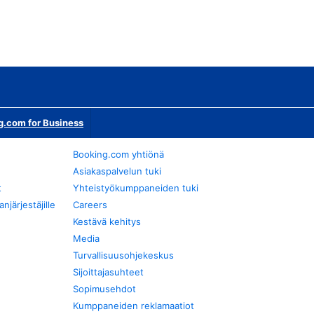
g.com for Business
Booking.com yhtiönä
Asiakaspalvelun tuki
t
Yhteistyökumppaneiden tuki
järjestäjille
Careers
Kestävä kehitys
Media
Turvallisuusohjekeskus
Sijoittajasuhteet
Sopimusehdot
Kumppaneiden reklamaatiot