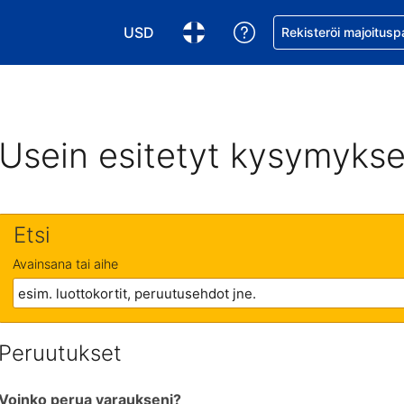
USD
Pyydä apua varaukse
Rekisteröi majoitusp
Valitse valuutta. Tämänhetkinen valuutta
Valitse kieli. Tämänhetkinen kie
Usein esitetyt kysymykse
Etsi
Avainsana tai aihe
Peruutukset
Voinko perua varaukseni?