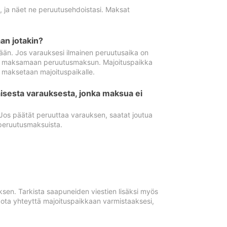
ä, ja näet ne peruutusehdoistasi. Maksat
n jotakin?
ään. Jos varauksesi ilmainen peruutusaika on
utua maksamaan peruutusmaksun. Majoituspaikka
t maksetaan majoituspaikalle.
isesta varauksesta, jonka maksua ei
 Jos päätät peruuttaa varauksen, saatat joutua
peruutusmaksuista.
ksen. Tarkista saapuneiden viestien lisäksi myös
, ota yhteyttä majoituspaikkaan varmistaaksesi,