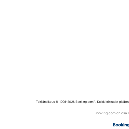
Tekijänoikeus © 1996–2026 Booking.com™. Kaikki oikeudet pidäte
Booking.com on osa Bo