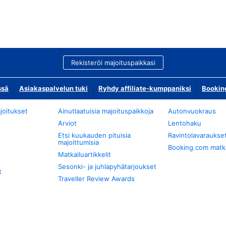
Rekisteröi majoituspaikkasi
ssä
Asiakaspalvelun tuki
Ryhdy affiliate-kumppaniksi
Bookin
joitukset
Ainutlaatuisia majoituspaikkoja
Autonvuokraus
Arviot
Lentohaku
Etsi kuukauden pituisia
Ravintolavaraukse
majoittumisia
Booking.com matkan
Matkailuartikkelit
Sesonki- ja juhlapyhätarjoukset
t
Traveller Review Awards