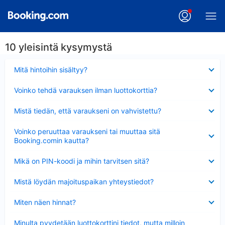
10 yleisintä kysymystä
Lyhennetty
Mitä hintoihin sisältyy?
Lyhennetty
Voinko tehdä varauksen ilman luottokorttia?
Lyhennetty
Mistä tiedän, että varaukseni on vahvistettu?
Lyhennetty
Voinko peruuttaa varaukseni tai muuttaa sitä
Booking.comin kautta?
Lyhennetty
Mikä on PIN-koodi ja mihin tarvitsen sitä?
Lyhennetty
Mistä löydän majoituspaikan yhteystiedot?
Lyhennetty
Miten näen hinnat?
Lyhennetty
Minulta pyydetään luottokorttini tiedot, mutta milloin