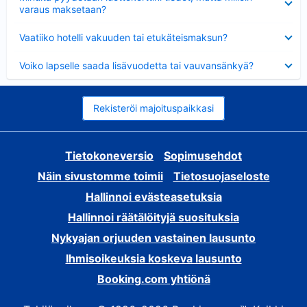
varaus maksetaan?
Lyhennetty
Vaatiiko hotelli vakuuden tai etukäteismaksun?
Lyhennetty
Voiko lapselle saada lisävuodetta tai vauvansänkyä?
Rekisteröi majoituspaikkasi
Tietokoneversio
Sopimusehdot
Näin sivustomme toimii
Tietosuojaseloste
Hallinnoi evästeasetuksia
Hallinnoi räätälöityjä suosituksia
Nykyajan orjuuden vastainen lausunto
Ihmisoikeuksia koskeva lausunto
Booking.com yhtiönä