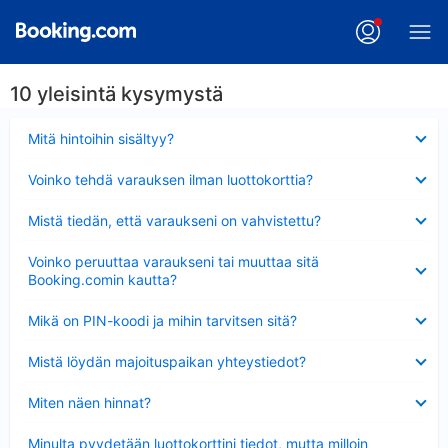
10 yleisintä kysymystä
Lyhennetty
Mitä hintoihin sisältyy?
Lyhennetty
Voinko tehdä varauksen ilman luottokorttia?
Lyhennetty
Mistä tiedän, että varaukseni on vahvistettu?
Lyhennetty
Voinko peruuttaa varaukseni tai muuttaa sitä
Booking.comin kautta?
Lyhennetty
Mikä on PIN-koodi ja mihin tarvitsen sitä?
Lyhennetty
Mistä löydän majoituspaikan yhteystiedot?
Lyhennetty
Miten näen hinnat?
Lyhennetty
Minulta pyydetään luottokorttini tiedot, mutta milloin