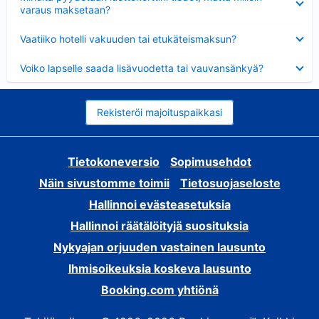
varaus maksetaan?
Lyhennetty
Vaatiiko hotelli vakuuden tai etukäteismaksun?
Lyhennetty
Voiko lapselle saada lisävuodetta tai vauvansänkyä?
Rekisteröi majoituspaikkasi
Tietokoneversio
Sopimusehdot
Näin sivustomme toimii
Tietosuojaseloste
Hallinnoi evästeasetuksia
Hallinnoi räätälöityjä suosituksia
Nykyajan orjuuden vastainen lausunto
Ihmisoikeuksia koskeva lausunto
Booking.com yhtiönä