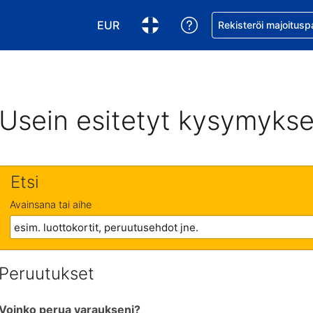
EUR
Pyydä apua varaukse
Rekisteröi majoitusp
Valitse valuutta. Tämänhetkinen valuutt
Valitse kieli. Tämänhetkinen kie
Usein esitetyt kysymykse
Etsi
Avainsana tai aihe
Peruutukset
Voinko perua varaukseni?