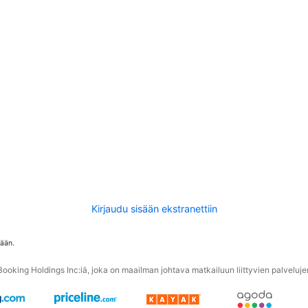
Kirjaudu sisään ekstranettiin
tään.
oking Holdings Inc:iä, joka on maailman johtava matkailuun liittyvien palvelujen 