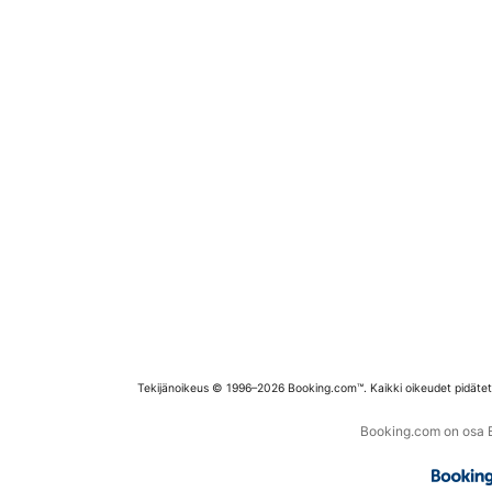
Tekijänoikeus © 1996–2026 Booking.com™. Kaikki oikeudet pidäte
Booking.com on osa Bo