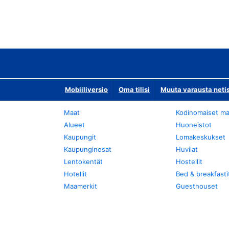
Mobiiliversio
Oma tilisi
Muuta varausta neti
Maat
Kodinomaiset ma
Alueet
Huoneistot
Kaupungit
Lomakeskukset
Kaupunginosat
Huvilat
Lentokentät
Hostellit
Hotellit
Bed & breakfasti
Maamerkit
Guesthouset