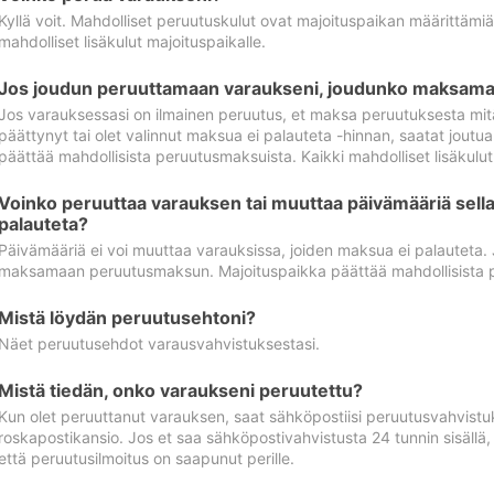
Kyllä voit. Mahdolliset peruutuskulut ovat majoituspaikan määrittämi
mahdolliset lisäkulut majoituspaikalle.
Jos joudun peruuttamaan varaukseni, joudunko maksamaa
Jos varauksessasi on ilmainen peruutus, et maksa peruutuksesta mit
päättynyt tai olet valinnut maksua ei palauteta -hinnan, saatat jo
päättää mahdollisista peruutusmaksuista. Kaikki mahdolliset lisäkulu
Voinko peruuttaa varauksen tai muuttaa päivämääriä sella
palauteta?
Päivämääriä ei voi muuttaa varauksissa, joiden maksua ei palauteta.
maksamaan peruutusmaksun. Majoituspaikka päättää mahdollisista 
Mistä löydän peruutusehtoni?
Näet peruutusehdot varausvahvistuksestasi.
Mistä tiedän, onko varaukseni peruutettu?
Kun olet peruuttanut varauksen, saat sähköpostiisi peruutusvahvistu
roskapostikansio. Jos et saa sähköpostivahvistusta 24 tunnin sisällä
että peruutusilmoitus on saapunut perille.