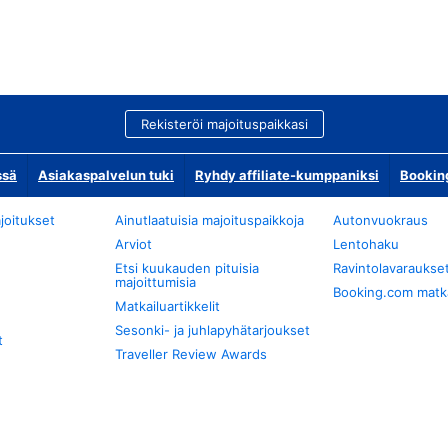
Rekisteröi majoituspaikkasi
ssä
Asiakaspalvelun tuki
Ryhdy affiliate-kumppaniksi
Bookin
joitukset
Ainutlaatuisia majoituspaikkoja
Autonvuokraus
Arviot
Lentohaku
Etsi kuukauden pituisia
Ravintolavaraukse
majoittumisia
Booking.com matkan
Matkailuartikkelit
Sesonki- ja juhlapyhätarjoukset
t
Traveller Review Awards