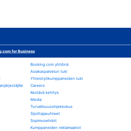
g.com for Business
Booking.com yhtiönä
Asiakaspalvelun tuki
t
Yhteistyökumppaneiden tuki
järjestäjille
Careers
Kestävä kehitys
Media
Turvallisuusohjekeskus
Sijoittajasuhteet
Sopimusehdot
Kumppaneiden reklamaatiot