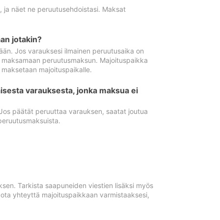
ä, ja näet ne peruutusehdoistasi. Maksat
n jotakin?
ään. Jos varauksesi ilmainen peruutusaika on
utua maksamaan peruutusmaksun. Majoituspaikka
t maksetaan majoituspaikalle.
isesta varauksesta, jonka maksua ei
 Jos päätät peruuttaa varauksen, saatat joutua
peruutusmaksuista.
ksen. Tarkista saapuneiden viestien lisäksi myös
, ota yhteyttä majoituspaikkaan varmistaaksesi,