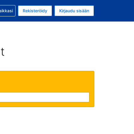
si kanssa
aikkasi
Rekisteröidy
Kirjaudu sisään
a on EUR
li on Suomi
t