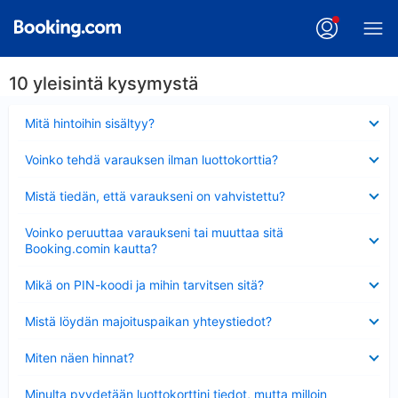
10 yleisintä kysymystä
Lyhennetty
Mitä hintoihin sisältyy?
Lyhennetty
Voinko tehdä varauksen ilman luottokorttia?
Lyhennetty
Mistä tiedän, että varaukseni on vahvistettu?
Lyhennetty
Voinko peruuttaa varaukseni tai muuttaa sitä
Booking.comin kautta?
Lyhennetty
Mikä on PIN-koodi ja mihin tarvitsen sitä?
Lyhennetty
Mistä löydän majoituspaikan yhteystiedot?
Lyhennetty
Miten näen hinnat?
Lyhennetty
Minulta pyydetään luottokorttini tiedot, mutta milloin