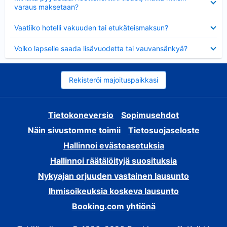
varaus maksetaan?
Lyhennetty
Vaatiiko hotelli vakuuden tai etukäteismaksun?
Lyhennetty
Voiko lapselle saada lisävuodetta tai vauvansänkyä?
Rekisteröi majoituspaikkasi
Tietokoneversio
Sopimusehdot
Näin sivustomme toimii
Tietosuojaseloste
Hallinnoi evästeasetuksia
Hallinnoi räätälöityjä suosituksia
Nykyajan orjuuden vastainen lausunto
Ihmisoikeuksia koskeva lausunto
Booking.com yhtiönä