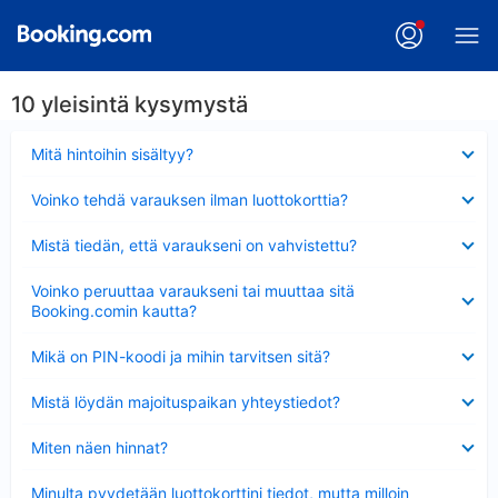
10 yleisintä kysymystä
Lyhennetty
Mitä hintoihin sisältyy?
Lyhennetty
Voinko tehdä varauksen ilman luottokorttia?
Lyhennetty
Mistä tiedän, että varaukseni on vahvistettu?
Lyhennetty
Voinko peruuttaa varaukseni tai muuttaa sitä
Booking.comin kautta?
Lyhennetty
Mikä on PIN-koodi ja mihin tarvitsen sitä?
Lyhennetty
Mistä löydän majoituspaikan yhteystiedot?
Lyhennetty
Miten näen hinnat?
Lyhennetty
Minulta pyydetään luottokorttini tiedot, mutta milloin