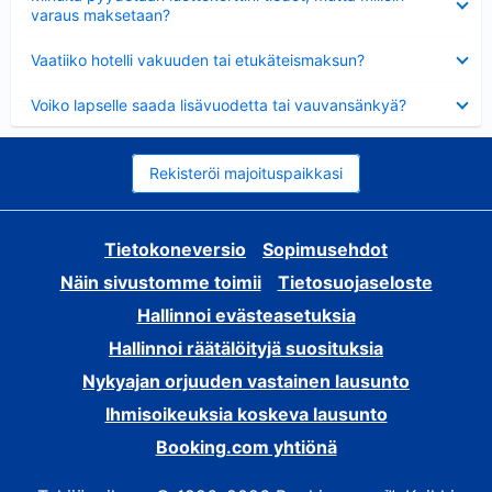
varaus maksetaan?
Lyhennetty
Vaatiiko hotelli vakuuden tai etukäteismaksun?
Lyhennetty
Voiko lapselle saada lisävuodetta tai vauvansänkyä?
Rekisteröi majoituspaikkasi
Tietokoneversio
Sopimusehdot
Näin sivustomme toimii
Tietosuojaseloste
Hallinnoi evästeasetuksia
Hallinnoi räätälöityjä suosituksia
Nykyajan orjuuden vastainen lausunto
Ihmisoikeuksia koskeva lausunto
Booking.com yhtiönä