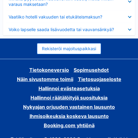
varaus maksetaan?
Lyhennetty
Vaatiiko hotelli vakuuden tai etukäteismaksun?
Lyhennetty
Voiko lapselle saada lisävuodetta tai vauvansänkyä?
Rekisteröi majoituspaikkasi
Tietokoneversio
Sopimusehdot
Näin sivustomme toimii
Tietosuojaseloste
Hallinnoi evästeasetuksia
Hallinnoi räätälöityjä suosituksia
Nykyajan orjuuden vastainen lausunto
Ihmisoikeuksia koskeva lausunto
Booking.com yhtiönä