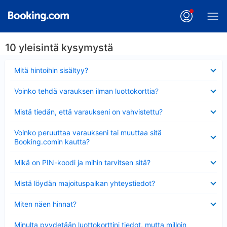
10 yleisintä kysymystä
Lyhennetty
Mitä hintoihin sisältyy?
Lyhennetty
Voinko tehdä varauksen ilman luottokorttia?
Lyhennetty
Mistä tiedän, että varaukseni on vahvistettu?
Lyhennetty
Voinko peruuttaa varaukseni tai muuttaa sitä
Booking.comin kautta?
Lyhennetty
Mikä on PIN-koodi ja mihin tarvitsen sitä?
Lyhennetty
Mistä löydän majoituspaikan yhteystiedot?
Lyhennetty
Miten näen hinnat?
Lyhennetty
Minulta pyydetään luottokorttini tiedot, mutta milloin