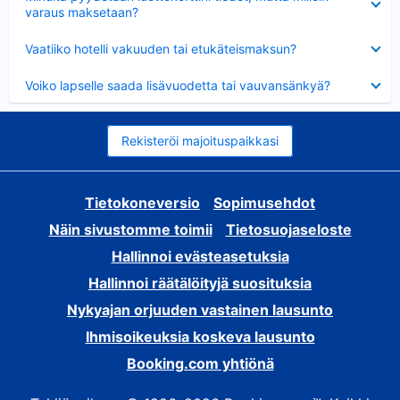
varaus maksetaan?
Lyhennetty
Vaatiiko hotelli vakuuden tai etukäteismaksun?
Lyhennetty
Voiko lapselle saada lisävuodetta tai vauvansänkyä?
Rekisteröi majoituspaikkasi
Tietokoneversio
Sopimusehdot
Näin sivustomme toimii
Tietosuojaseloste
Hallinnoi evästeasetuksia
Hallinnoi räätälöityjä suosituksia
Nykyajan orjuuden vastainen lausunto
Ihmisoikeuksia koskeva lausunto
Booking.com yhtiönä