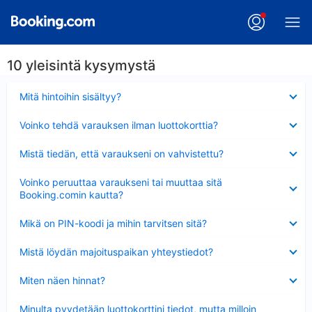
10 yleisintä kysymystä
Lyhennetty
Mitä hintoihin sisältyy?
Lyhennetty
Voinko tehdä varauksen ilman luottokorttia?
Lyhennetty
Mistä tiedän, että varaukseni on vahvistettu?
Lyhennetty
Voinko peruuttaa varaukseni tai muuttaa sitä
Booking.comin kautta?
Lyhennetty
Mikä on PIN-koodi ja mihin tarvitsen sitä?
Lyhennetty
Mistä löydän majoituspaikan yhteystiedot?
Lyhennetty
Miten näen hinnat?
Lyhennetty
Minulta pyydetään luottokorttini tiedot, mutta milloin