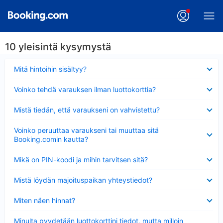
10 yleisintä kysymystä
Lyhennetty
Mitä hintoihin sisältyy?
Lyhennetty
Voinko tehdä varauksen ilman luottokorttia?
Lyhennetty
Mistä tiedän, että varaukseni on vahvistettu?
Lyhennetty
Voinko peruuttaa varaukseni tai muuttaa sitä
Booking.comin kautta?
Lyhennetty
Mikä on PIN-koodi ja mihin tarvitsen sitä?
Lyhennetty
Mistä löydän majoituspaikan yhteystiedot?
Lyhennetty
Miten näen hinnat?
Lyhennetty
Minulta pyydetään luottokorttini tiedot, mutta milloin