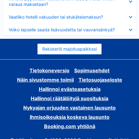
varaus maksetaan?
Lyhennetty
Vaatiiko hotelli vakuuden tai etukäteismaksun?
Lyhennetty
Voiko lapselle saada lisävuodetta tai vauvansänkyä?
Rekisteröi majoituspaikkasi
Tietokoneversio
Sopimusehdot
Näin sivustomme toimii
Tietosuojaseloste
Hallinnoi evästeasetuksia
Hallinnoi räätälöityjä suosituksia
Nykyajan orjuuden vastainen lausunto
Ihmisoikeuksia koskeva lausunto
Booking.com yhtiönä