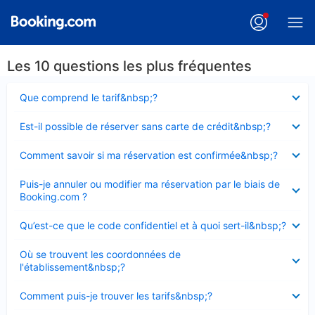
Les 10 questions les plus fréquentes
Élément
Que comprend le tarif&nbsp;?
fermé
Élément
Est-il possible de réserver sans carte de crédit&nbsp;?
fermé
Élément
Comment savoir si ma réservation est confirmée&nbsp;?
fermé
Élément
Puis-je annuler ou modifier ma réservation par le biais de
fermé
Booking.com ?
Élément
Qu’est-ce que le code confidentiel et à quoi sert-il&nbsp;?
fermé
Élément
Où se trouvent les coordonnées de
fermé
l'établissement&nbsp;?
Élément
Comment puis-je trouver les tarifs&nbsp;?
fermé