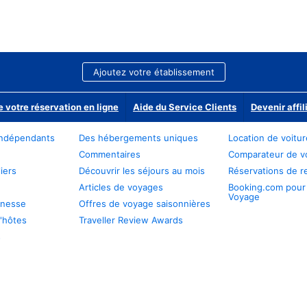
Ajoutez votre établissement
e votre réservation en ligne
Aide du Service Clients
Devenir affil
ndépendants
Des hébergements uniques
Location de voitu
Commentaires
Comparateur de v
iers
Découvrir les séjours au mois
Réservations de r
Articles de voyages
Booking.com pour
Voyage
unesse
Offres de voyage saisonnières
'hôtes
Traveller Review Awards
s