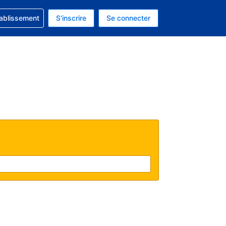
 concernant votre réservation
tablissement
S'inscrire
Se connecter
 actuelle est celle-ci : EUR.
e langue actuelle est celle-ci : Français.