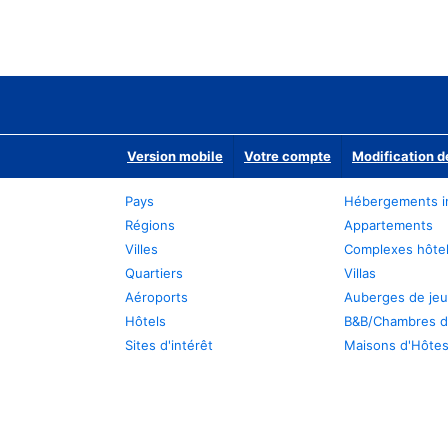
Version mobile
Votre compte
Modification d
Pays
Hébergements i
Régions
Appartements
Villes
Complexes hôtel
Quartiers
Villas
Aéroports
Auberges de je
Hôtels
B&B/Chambres d
Sites d'intérêt
Maisons d'Hôte