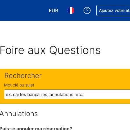
EUR
Obtenez de l'aide
Ajoutez votre é
Choisissez votre devise. Votre devise
Choisissez votre langue. Votr
Foire aux Questions
Rechercher
Mot clé ou sujet
Annulations
Puis-je annuler ma réservation?