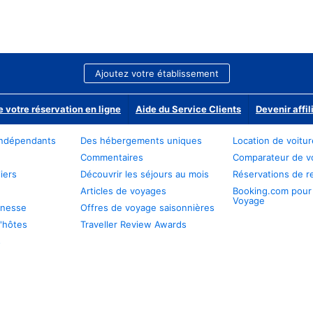
Ajoutez votre établissement
e votre réservation en ligne
Aide du Service Clients
Devenir affil
ndépendants
Des hébergements uniques
Location de voitu
Commentaires
Comparateur de v
iers
Découvrir les séjours au mois
Réservations de r
Articles de voyages
Booking.com pour
Voyage
unesse
Offres de voyage saisonnières
'hôtes
Traveller Review Awards
s