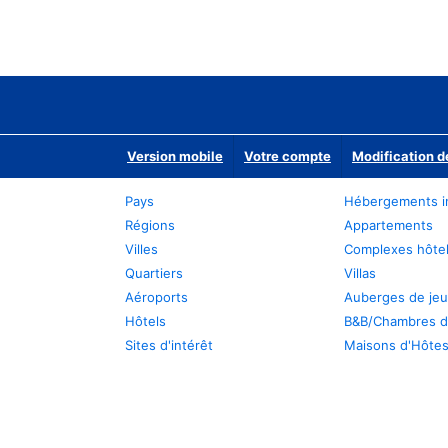
Version mobile
Votre compte
Modification d
Pays
Hébergements i
Régions
Appartements
Villes
Complexes hôtel
Quartiers
Villas
Aéroports
Auberges de je
Hôtels
B&B/Chambres d
Sites d'intérêt
Maisons d'Hôte