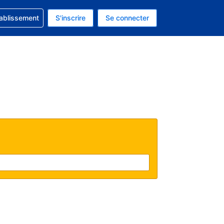
 concernant votre réservation
tablissement
S'inscrire
Se connecter
actuelle est celle-ci : Dollar américain.
e langue actuelle est celle-ci : Français.