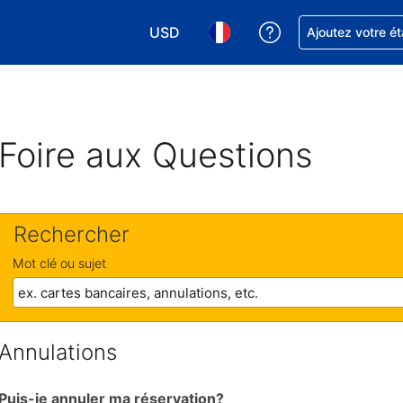
USD
Obtenez de l'aide
Ajoutez votre é
Choisissez votre devise. Votre devise 
Choisissez votre langue. Votr
Foire aux Questions
Rechercher
Mot clé ou sujet
Annulations
Puis-je annuler ma réservation?