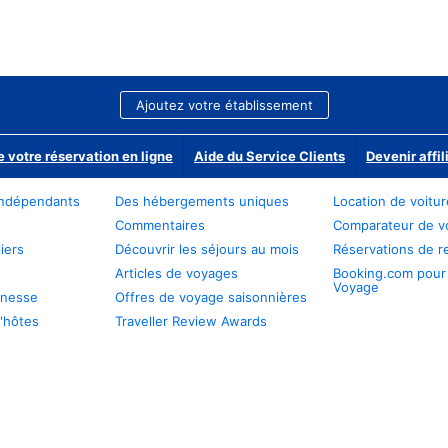
Ajoutez votre établissement
e votre réservation en ligne
Aide du Service Clients
Devenir affil
ndépendants
Des hébergements uniques
Location de voitu
Commentaires
Comparateur de v
iers
Découvrir les séjours au mois
Réservations de r
Articles de voyages
Booking.com pour
Voyage
unesse
Offres de voyage saisonnières
'hôtes
Traveller Review Awards
s