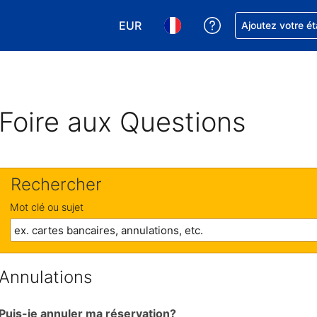
EUR
Obtenez de l'aide
Ajoutez votre é
Choisissez votre devise. Votre devise
Choisissez votre langue. Votr
Foire aux Questions
Rechercher
Mot clé ou sujet
Annulations
Puis-je annuler ma réservation?