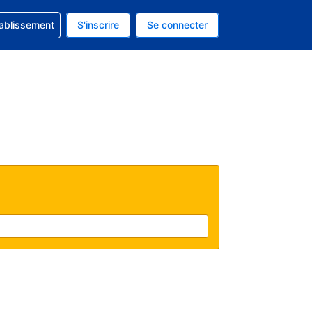
 concernant votre réservation
tablissement
S'inscrire
Se connecter
 actuelle est celle-ci : EUR.
e langue actuelle est celle-ci : Français.