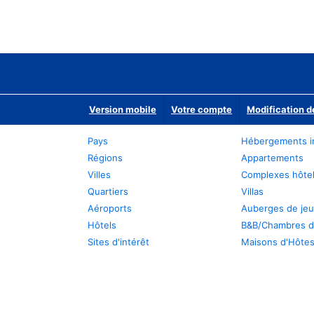
Version mobile
Votre compte
Modification d
Pays
Hébergements i
Régions
Appartements
Villes
Complexes hôtel
Quartiers
Villas
Aéroports
Auberges de je
Hôtels
B&B/Chambres d
Sites d'intérêt
Maisons d'Hôte