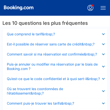
Les 10 questions les plus fréquentes
Élément
Que comprend le tarif&nbsp;?
fermé
Élément
Est-il possible de réserver sans carte de crédit&nbsp;?
fermé
Élément
Comment savoir si ma réservation est confirmée&nbsp;?
fermé
Élément
Puis-je annuler ou modifier ma réservation par le biais de
fermé
Booking.com ?
Élément
Qu’est-ce que le code confidentiel et à quoi sert-il&nbsp;?
fermé
Élément
Où se trouvent les coordonnées de
fermé
l'établissement&nbsp;?
Élément
Comment puis-je trouver les tarifs&nbsp;?
fermé