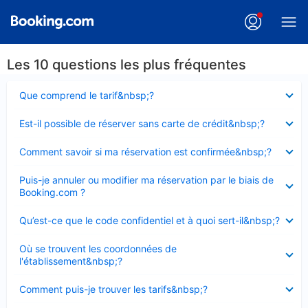
Les 10 questions les plus fréquentes
Élément
Que comprend le tarif&nbsp;?
fermé
Élément
Est-il possible de réserver sans carte de crédit&nbsp;?
fermé
Élément
Comment savoir si ma réservation est confirmée&nbsp;?
fermé
Élément
Puis-je annuler ou modifier ma réservation par le biais de
fermé
Booking.com ?
Élément
Qu’est-ce que le code confidentiel et à quoi sert-il&nbsp;?
fermé
Élément
Où se trouvent les coordonnées de
fermé
l'établissement&nbsp;?
Élément
Comment puis-je trouver les tarifs&nbsp;?
fermé