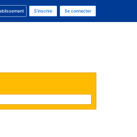
 concernant votre réservation
tablissement
S'inscrire
Se connecter
actuelle est celle-ci : Dollar américain.
e langue actuelle est celle-ci : Français.