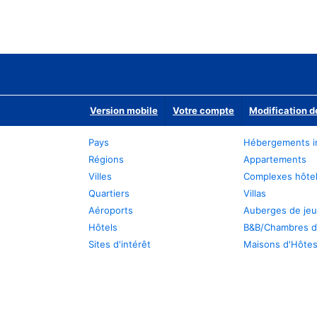
Version mobile
Votre compte
Modification d
Pays
Hébergements i
Régions
Appartements
Villes
Complexes hôtel
Quartiers
Villas
Aéroports
Auberges de je
Hôtels
B&B/Chambres d
Sites d'intérêt
Maisons d'Hôte