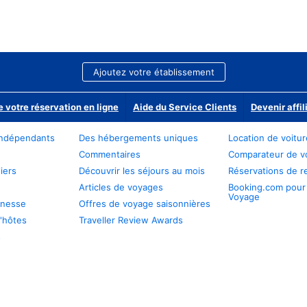
Ajoutez votre établissement
e votre réservation en ligne
Aide du Service Clients
Devenir affil
ndépendants
Des hébergements uniques
Location de voitu
Commentaires
Comparateur de v
iers
Découvrir les séjours au mois
Réservations de r
Articles de voyages
Booking.com pour
Voyage
unesse
Offres de voyage saisonnières
'hôtes
Traveller Review Awards
s