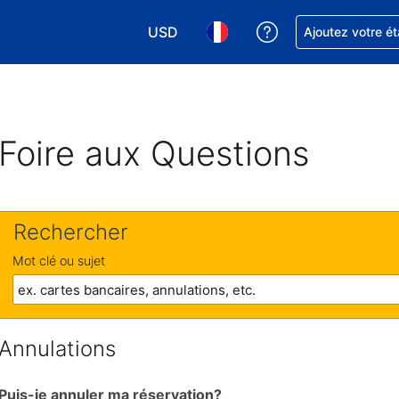
USD
Obtenez de l'aide
Ajoutez votre é
Choisissez votre devise. Votre devise 
Choisissez votre langue. Votr
Foire aux Questions
Rechercher
Mot clé ou sujet
Annulations
Puis-je annuler ma réservation?