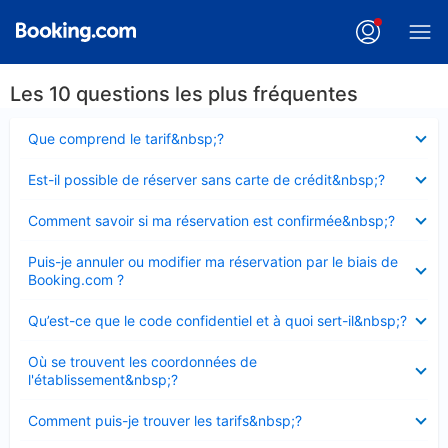
Les 10 questions les plus fréquentes
Élément
Que comprend le tarif&nbsp;?
fermé
Élément
Est-il possible de réserver sans carte de crédit&nbsp;?
fermé
Élément
Comment savoir si ma réservation est confirmée&nbsp;?
fermé
Élément
Puis-je annuler ou modifier ma réservation par le biais de
fermé
Booking.com ?
Élément
Qu’est-ce que le code confidentiel et à quoi sert-il&nbsp;?
fermé
Élément
Où se trouvent les coordonnées de
fermé
l'établissement&nbsp;?
Élément
Comment puis-je trouver les tarifs&nbsp;?
fermé