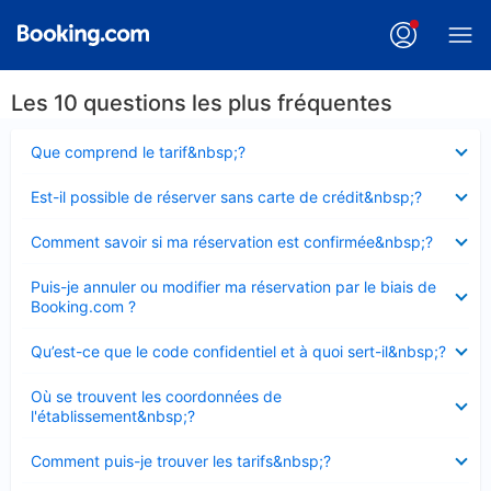
Les 10 questions les plus fréquentes
Élément
Que comprend le tarif&nbsp;?
fermé
Élément
Est-il possible de réserver sans carte de crédit&nbsp;?
fermé
Élément
Comment savoir si ma réservation est confirmée&nbsp;?
fermé
Élément
Puis-je annuler ou modifier ma réservation par le biais de
fermé
Booking.com ?
Élément
Qu’est-ce que le code confidentiel et à quoi sert-il&nbsp;?
fermé
Élément
Où se trouvent les coordonnées de
fermé
l'établissement&nbsp;?
Élément
Comment puis-je trouver les tarifs&nbsp;?
fermé