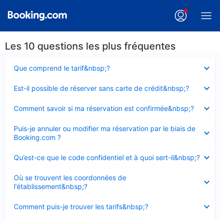
Les 10 questions les plus fréquentes
Élément
Que comprend le tarif&nbsp;?
fermé
Élément
Est-il possible de réserver sans carte de crédit&nbsp;?
fermé
Élément
Comment savoir si ma réservation est confirmée&nbsp;?
fermé
Élément
Puis-je annuler ou modifier ma réservation par le biais de
fermé
Booking.com ?
Élément
Qu’est-ce que le code confidentiel et à quoi sert-il&nbsp;?
fermé
Élément
Où se trouvent les coordonnées de
fermé
l'établissement&nbsp;?
Élément
Comment puis-je trouver les tarifs&nbsp;?
fermé