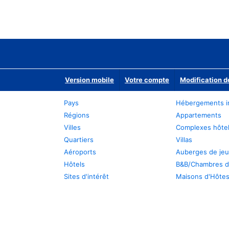
Version mobile
Votre compte
Modification d
Pays
Hébergements i
Régions
Appartements
Villes
Complexes hôtel
Quartiers
Villas
Aéroports
Auberges de je
Hôtels
B&B/Chambres d
Sites d'intérêt
Maisons d'Hôte