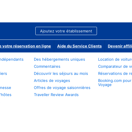
Ajoutez votre établissement
e votre réservation en ligne
Aide du Service Clients
Devenir affil
ndépendants
Des hébergements uniques
Location de voitu
Commentaires
Comparateur de v
iers
Découvrir les séjours au mois
Réservations de r
Articles de voyages
Booking.com pour
Voyage
unesse
Offres de voyage saisonnières
'hôtes
Traveller Review Awards
s