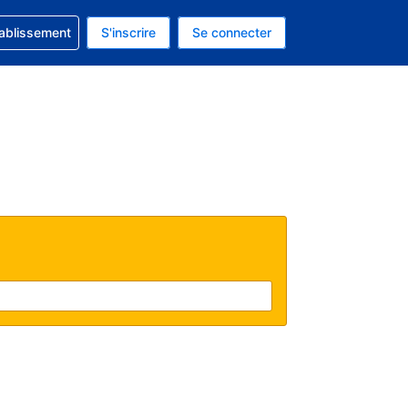
 concernant votre réservation
tablissement
S'inscrire
Se connecter
actuelle est celle-ci : Dollar américain.
e langue actuelle est celle-ci : Français.