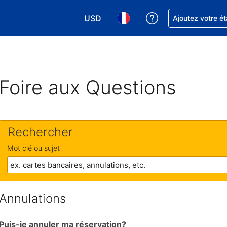
USD
Obtenez de l'aide
Ajoutez votre é
Choisissez votre devise. Votre devise 
Choisissez votre langue. Votr
Foire aux Questions
Rechercher
Mot clé ou sujet
Annulations
Puis-je annuler ma réservation?