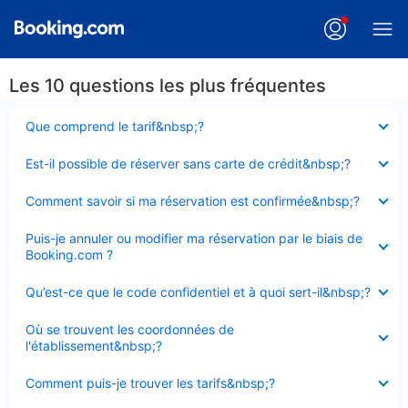
Les 10 questions les plus fréquentes
Élément
Que comprend le tarif&nbsp;?
fermé
Élément
Est-il possible de réserver sans carte de crédit&nbsp;?
fermé
Élément
Comment savoir si ma réservation est confirmée&nbsp;?
fermé
Élément
Puis-je annuler ou modifier ma réservation par le biais de
fermé
Booking.com ?
Élément
Qu’est-ce que le code confidentiel et à quoi sert-il&nbsp;?
fermé
Élément
Où se trouvent les coordonnées de
fermé
l'établissement&nbsp;?
Élément
Comment puis-je trouver les tarifs&nbsp;?
fermé