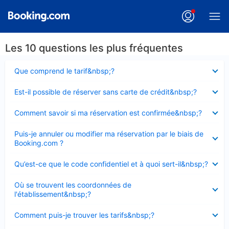
Les 10 questions les plus fréquentes
Élément
Que comprend le tarif&nbsp;?
fermé
Élément
Est-il possible de réserver sans carte de crédit&nbsp;?
fermé
Élément
Comment savoir si ma réservation est confirmée&nbsp;?
fermé
Élément
Puis-je annuler ou modifier ma réservation par le biais de
fermé
Booking.com ?
Élément
Qu’est-ce que le code confidentiel et à quoi sert-il&nbsp;?
fermé
Élément
Où se trouvent les coordonnées de
fermé
l'établissement&nbsp;?
Élément
Comment puis-je trouver les tarifs&nbsp;?
fermé