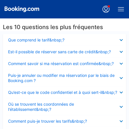
Les 10 questions les plus fréquentes
Élément
Que comprend le tarif&nbsp;?
fermé
Élément
Est-il possible de réserver sans carte de crédit&nbsp;?
fermé
Élément
Comment savoir si ma réservation est confirmée&nbsp;?
fermé
Élément
Puis-je annuler ou modifier ma réservation par le biais de
fermé
Booking.com ?
Élément
Qu’est-ce que le code confidentiel et à quoi sert-il&nbsp;?
fermé
Élément
Où se trouvent les coordonnées de
fermé
l'établissement&nbsp;?
Élément
Comment puis-je trouver les tarifs&nbsp;?
fermé