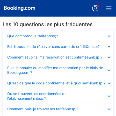
Les 10 questions les plus fréquentes
Élément
Que comprend le tarif&nbsp;?
fermé
Élément
Est-il possible de réserver sans carte de crédit&nbsp;?
fermé
Élément
Comment savoir si ma réservation est confirmée&nbsp;?
fermé
Élément
Puis-je annuler ou modifier ma réservation par le biais de
fermé
Booking.com ?
Élément
Qu’est-ce que le code confidentiel et à quoi sert-il&nbsp;?
fermé
Élément
Où se trouvent les coordonnées de
fermé
l'établissement&nbsp;?
Élément
Comment puis-je trouver les tarifs&nbsp;?
fermé