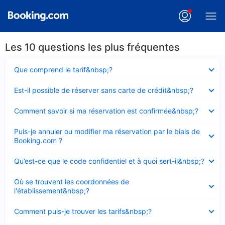
Les 10 questions les plus fréquentes
Élément
Que comprend le tarif&nbsp;?
fermé
Élément
Est-il possible de réserver sans carte de crédit&nbsp;?
fermé
Élément
Comment savoir si ma réservation est confirmée&nbsp;?
fermé
Élément
Puis-je annuler ou modifier ma réservation par le biais de
fermé
Booking.com ?
Élément
Qu’est-ce que le code confidentiel et à quoi sert-il&nbsp;?
fermé
Élément
Où se trouvent les coordonnées de
fermé
l'établissement&nbsp;?
Élément
Comment puis-je trouver les tarifs&nbsp;?
fermé