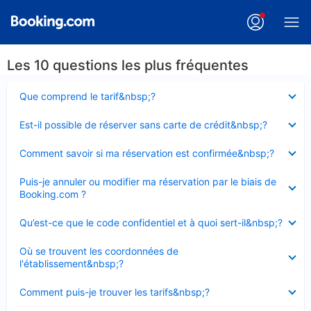
Les 10 questions les plus fréquentes
Élément
Que comprend le tarif&nbsp;?
fermé
Élément
Est-il possible de réserver sans carte de crédit&nbsp;?
fermé
Élément
Comment savoir si ma réservation est confirmée&nbsp;?
fermé
Élément
Puis-je annuler ou modifier ma réservation par le biais de
fermé
Booking.com ?
Élément
Qu’est-ce que le code confidentiel et à quoi sert-il&nbsp;?
fermé
Élément
Où se trouvent les coordonnées de
fermé
l'établissement&nbsp;?
Élément
Comment puis-je trouver les tarifs&nbsp;?
fermé