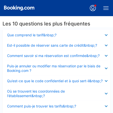
Les 10 questions les plus fréquentes
Élément
Que comprend le tarif&nbsp;?
fermé
Élément
Est-il possible de réserver sans carte de crédit&nbsp;?
fermé
Élément
Comment savoir si ma réservation est confirmée&nbsp;?
fermé
Élément
Puis-je annuler ou modifier ma réservation par le biais de
fermé
Booking.com ?
Élément
Qu’est-ce que le code confidentiel et à quoi sert-il&nbsp;?
fermé
Élément
Où se trouvent les coordonnées de
fermé
l'établissement&nbsp;?
Élément
Comment puis-je trouver les tarifs&nbsp;?
fermé