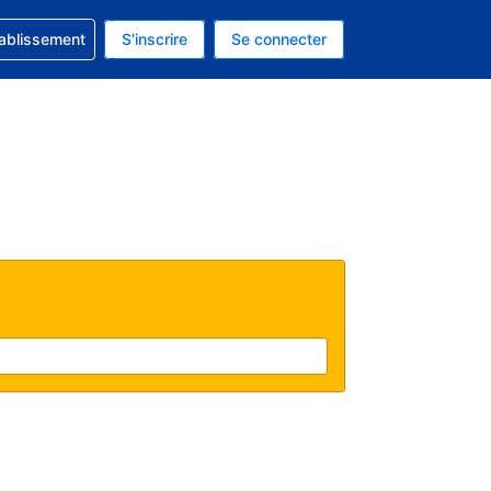
 concernant votre réservation
tablissement
S'inscrire
Se connecter
actuelle est celle-ci : Dollar américain.
e langue actuelle est celle-ci : Français.