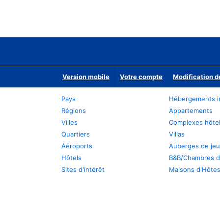
Version mobile
Votre compte
Modification d
Pays
Hébergements i
Régions
Appartements
Villes
Complexes hôtel
Quartiers
Villas
Aéroports
Auberges de je
Hôtels
B&B/Chambres d
Sites d'intérêt
Maisons d'Hôte