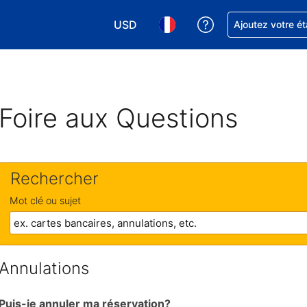
USD
Obtenez de l'aide
Ajoutez votre é
Choisissez votre devise. Votre devise 
Choisissez votre langue. Votr
Foire aux Questions
Rechercher
Mot clé ou sujet
Annulations
Puis-je annuler ma réservation?