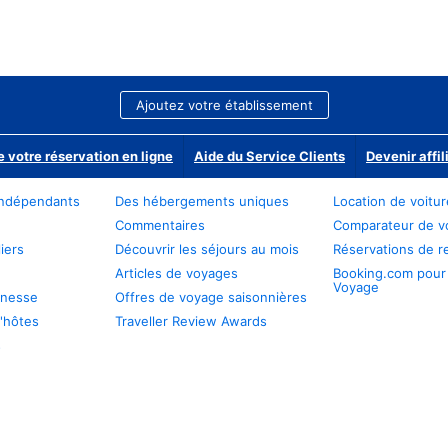
Ajoutez votre établissement
e votre réservation en ligne
Aide du Service Clients
Devenir affil
ndépendants
Des hébergements uniques
Location de voitu
Commentaires
Comparateur de v
iers
Découvrir les séjours au mois
Réservations de r
Articles de voyages
Booking.com pour
Voyage
unesse
Offres de voyage saisonnières
'hôtes
Traveller Review Awards
s