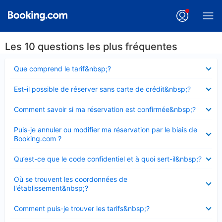
Les 10 questions les plus fréquentes
Élément
Que comprend le tarif&nbsp;?
fermé
Élément
Est-il possible de réserver sans carte de crédit&nbsp;?
fermé
Élément
Comment savoir si ma réservation est confirmée&nbsp;?
fermé
Élément
Puis-je annuler ou modifier ma réservation par le biais de
fermé
Booking.com ?
Élément
Qu’est-ce que le code confidentiel et à quoi sert-il&nbsp;?
fermé
Élément
Où se trouvent les coordonnées de
fermé
l'établissement&nbsp;?
Élément
Comment puis-je trouver les tarifs&nbsp;?
fermé