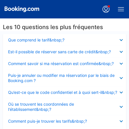
Les 10 questions les plus fréquentes
Élément
Que comprend le tarif&nbsp;?
fermé
Élément
Est-il possible de réserver sans carte de crédit&nbsp;?
fermé
Élément
Comment savoir si ma réservation est confirmée&nbsp;?
fermé
Élément
Puis-je annuler ou modifier ma réservation par le biais de
fermé
Booking.com ?
Élément
Qu’est-ce que le code confidentiel et à quoi sert-il&nbsp;?
fermé
Élément
Où se trouvent les coordonnées de
fermé
l'établissement&nbsp;?
Élément
Comment puis-je trouver les tarifs&nbsp;?
fermé