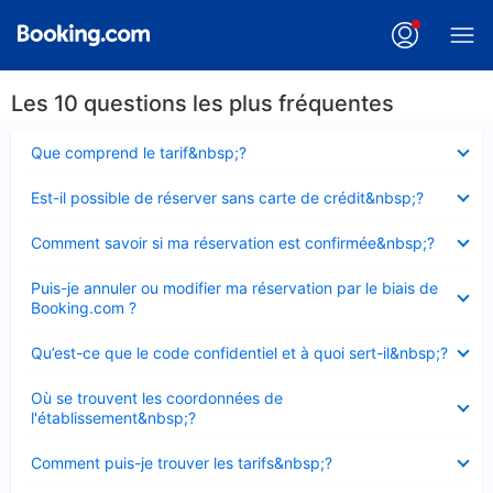
Les 10 questions les plus fréquentes
Élément
Que comprend le tarif&nbsp;?
fermé
Élément
Est-il possible de réserver sans carte de crédit&nbsp;?
fermé
Élément
Comment savoir si ma réservation est confirmée&nbsp;?
fermé
Élément
Puis-je annuler ou modifier ma réservation par le biais de
fermé
Booking.com ?
Élément
Qu’est-ce que le code confidentiel et à quoi sert-il&nbsp;?
fermé
Élément
Où se trouvent les coordonnées de
fermé
l'établissement&nbsp;?
Élément
Comment puis-je trouver les tarifs&nbsp;?
fermé