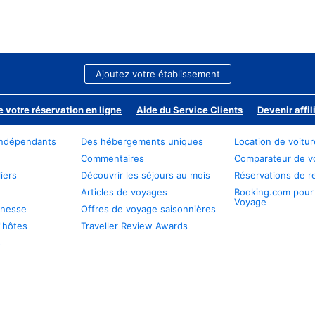
Ajoutez votre établissement
e votre réservation en ligne
Aide du Service Clients
Devenir affil
ndépendants
Des hébergements uniques
Location de voitu
Commentaires
Comparateur de v
iers
Découvrir les séjours au mois
Réservations de r
Articles de voyages
Booking.com pour
Voyage
unesse
Offres de voyage saisonnières
'hôtes
Traveller Review Awards
s