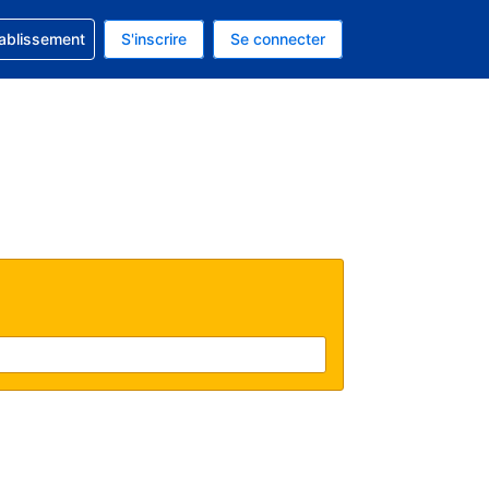
 concernant votre réservation
tablissement
S'inscrire
Se connecter
actuelle est celle-ci : Dollar américain.
e langue actuelle est celle-ci : Français.