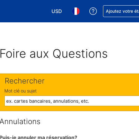
USD
Obtenez de l'aide
Ajoutez votre é
Choisissez votre devise. Votre devise 
Choisissez votre langue. Votr
Foire aux Questions
Rechercher
Mot clé ou sujet
Annulations
Puis-je annuler ma réservation?