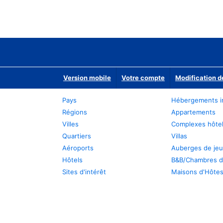
Version mobile
Votre compte
Modification d
Pays
Hébergements i
Régions
Appartements
Villes
Complexes hôtel
Quartiers
Villas
Aéroports
Auberges de je
Hôtels
B&B/Chambres d
Sites d'intérêt
Maisons d'Hôte