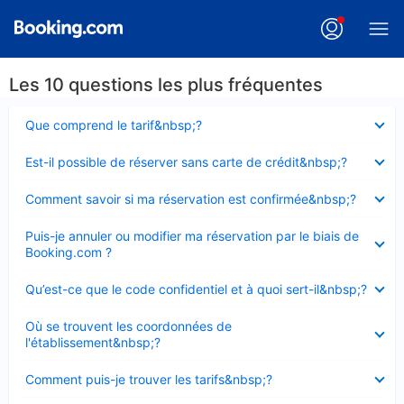
Les 10 questions les plus fréquentes
Élément
Que comprend le tarif&nbsp;?
fermé
Élément
Est-il possible de réserver sans carte de crédit&nbsp;?
fermé
Élément
Comment savoir si ma réservation est confirmée&nbsp;?
fermé
Élément
Puis-je annuler ou modifier ma réservation par le biais de
fermé
Booking.com ?
Élément
Qu’est-ce que le code confidentiel et à quoi sert-il&nbsp;?
fermé
Élément
Où se trouvent les coordonnées de
fermé
l'établissement&nbsp;?
Élément
Comment puis-je trouver les tarifs&nbsp;?
fermé