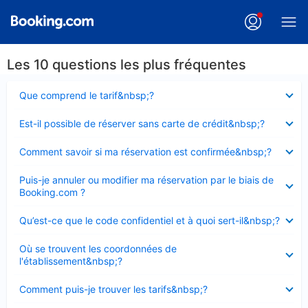
Les 10 questions les plus fréquentes
Élément
Que comprend le tarif&nbsp;?
fermé
Élément
Est-il possible de réserver sans carte de crédit&nbsp;?
fermé
Élément
Comment savoir si ma réservation est confirmée&nbsp;?
fermé
Élément
Puis-je annuler ou modifier ma réservation par le biais de
fermé
Booking.com ?
Élément
Qu’est-ce que le code confidentiel et à quoi sert-il&nbsp;?
fermé
Élément
Où se trouvent les coordonnées de
fermé
l'établissement&nbsp;?
Élément
Comment puis-je trouver les tarifs&nbsp;?
fermé