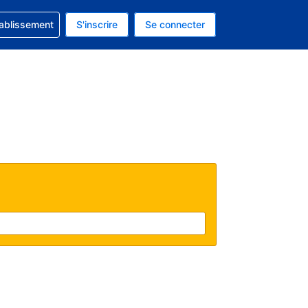
 concernant votre réservation
tablissement
S'inscrire
Se connecter
 actuelle est celle-ci : EUR.
e langue actuelle est celle-ci : Français.