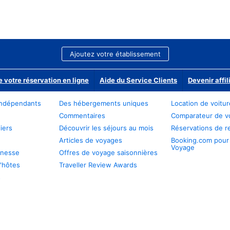
Ajoutez votre établissement
e votre réservation en ligne
Aide du Service Clients
Devenir affil
ndépendants
Des hébergements uniques
Location de voitu
Commentaires
Comparateur de v
iers
Découvrir les séjours au mois
Réservations de r
Articles de voyages
Booking.com pour
Voyage
unesse
Offres de voyage saisonnières
'hôtes
Traveller Review Awards
s