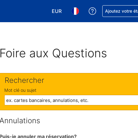
EUR
Obtenez de l'aide
Ajoutez votre é
Choisissez votre devise. Votre devise
Choisissez votre langue. Votr
Foire aux Questions
Rechercher
Mot clé ou sujet
Annulations
Puis-je annuler ma réservation?