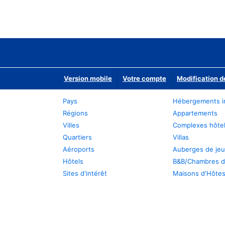
Version mobile
Votre compte
Modification d
Pays
Hébergements i
Régions
Appartements
Villes
Complexes hôtel
Quartiers
Villas
Aéroports
Auberges de je
Hôtels
B&B/Chambres d
Sites d'intérêt
Maisons d'Hôte