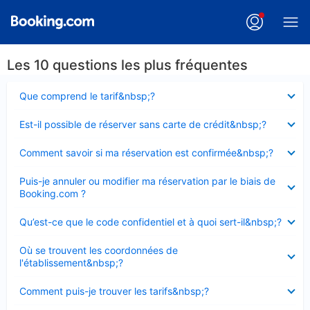
Les 10 questions les plus fréquentes
Élément
Que comprend le tarif&nbsp;?
fermé
Élément
Est-il possible de réserver sans carte de crédit&nbsp;?
fermé
Élément
Comment savoir si ma réservation est confirmée&nbsp;?
fermé
Élément
Puis-je annuler ou modifier ma réservation par le biais de
fermé
Booking.com ?
Élément
Qu’est-ce que le code confidentiel et à quoi sert-il&nbsp;?
fermé
Élément
Où se trouvent les coordonnées de
fermé
l'établissement&nbsp;?
Élément
Comment puis-je trouver les tarifs&nbsp;?
fermé