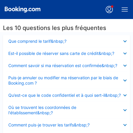
Les 10 questions les plus fréquentes
Élément
Que comprend le tarif&nbsp;?
fermé
Élément
Est-il possible de réserver sans carte de crédit&nbsp;?
fermé
Élément
Comment savoir si ma réservation est confirmée&nbsp;?
fermé
Élément
Puis-je annuler ou modifier ma réservation par le biais de
fermé
Booking.com ?
Élément
Qu’est-ce que le code confidentiel et à quoi sert-il&nbsp;?
fermé
Élément
Où se trouvent les coordonnées de
fermé
l'établissement&nbsp;?
Élément
Comment puis-je trouver les tarifs&nbsp;?
fermé